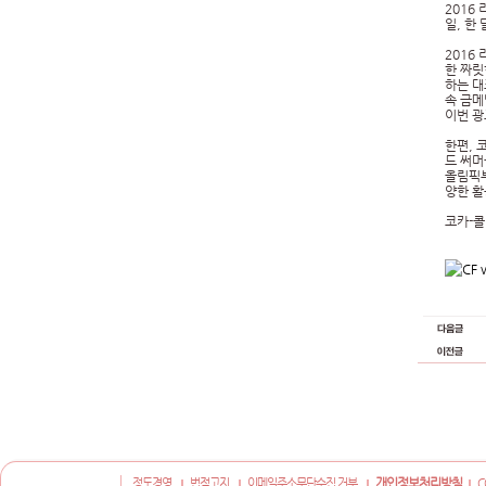
2016
일, 한
2016
한 짜릿
하는 대
속 금메
이번 광
한편, 
드 써머
올림픽부
양한 활
코카-콜
개인정보처리방침
정도경영
법적고지
이메일주소무단수집 거부
C