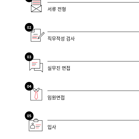
서류 전형
02
직무적성 검사
03
실무진 면접
04
임원면접
05
입사