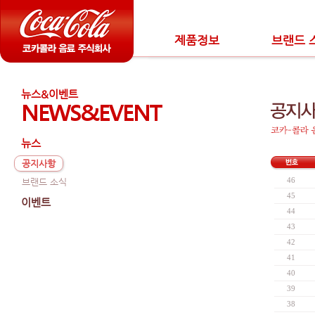
제품정보
브랜드 
뉴스&이벤트
NEWS&EVENT
뉴스
공지사항
46
브랜드 소식
45
이벤트
44
43
42
41
40
39
38